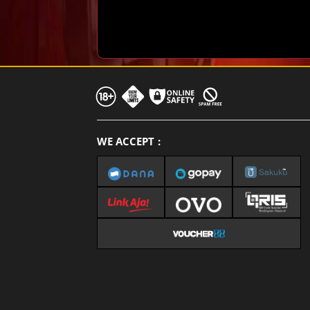
WE ACCEPT :